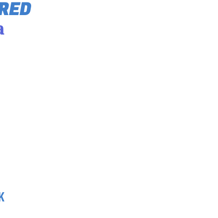
 RED
a
K