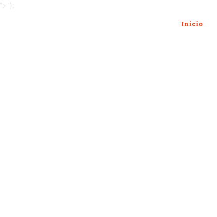
">
');
Inicio